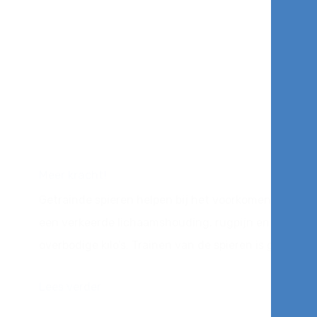
Meer kracht!
Getrainde spieren helpen bij het voorkomen van
een verkeerde lichaamshouding, rugpijn en
overbodige kilo’s. Trainen van de spieren is goed...
Lees verder