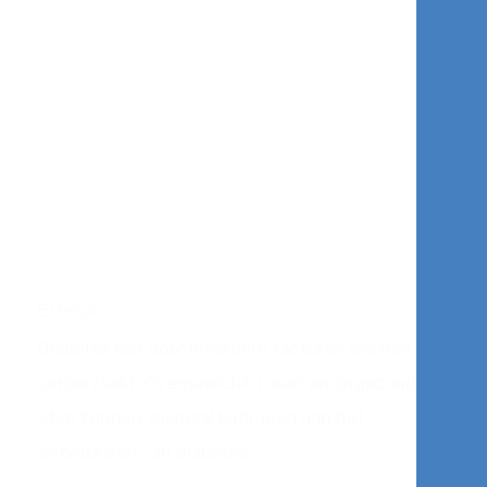
Erfelijk
Diabetes kan door meerdere factoren worden
veroorzaakt. Overgewicht, roken en ongezond
eten kunnen allemaal bijdragen aan het
ontwikkelen van diabetes...