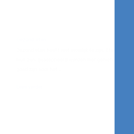
Gezond eten
Gezond eten hoeft niet moeilijk te zijn. Eten moet
leuk zijn, geassocieerd worden met genieten en
goed zijn voor het...
Lees verder