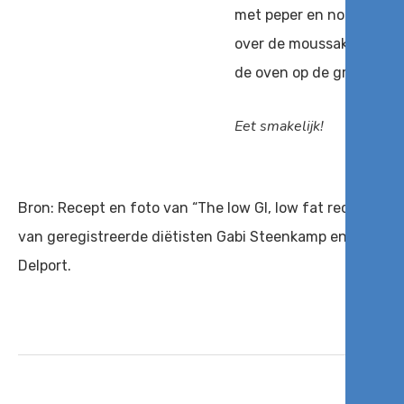
met peper en nootmuskaa
over de moussaka en bak 
de oven op de grillstand
Eet smakelijk!
Bron: Recept en foto van “The low GI, low fat recipe book
van geregistreerde diëtisten Gabi Steenkamp en Liesbet
Delport.