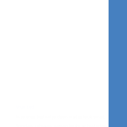
Vrije tijd
In je vrije tijd wil je doen wat je leuk vindt.
Sporten, uitgaan, samen leuke activiteiten