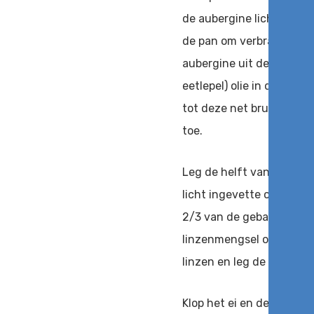
de aubergine licht aan, 
de pan om verbranding t
aubergine uit de pan en z
eetlepel) olie in dezelfd
tot deze net bruin begin
toe.
Leg de helft van de pla
licht ingevette ovenscha
2/3 van de gebakken ui 
linzenmengsel op de uien
linzen en leg de overgeb
Klop het ei en de cotta