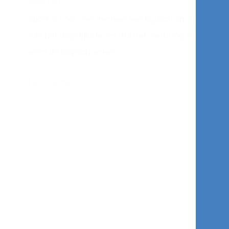
Sporten
Sport is voor veel mensen een logisch onderdeel
van het dagelijks leven. Na het werk nog snel
even de loopschoenen...
Lees verder