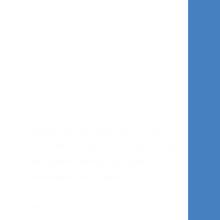
Erfelijk
Diabetes kan door meerdere factoren worden
veroorzaakt. Overgewicht, roken en ongezond
eten kunnen allemaal bijdragen aan het
ontwikkelen van diabetes...
Lees verder