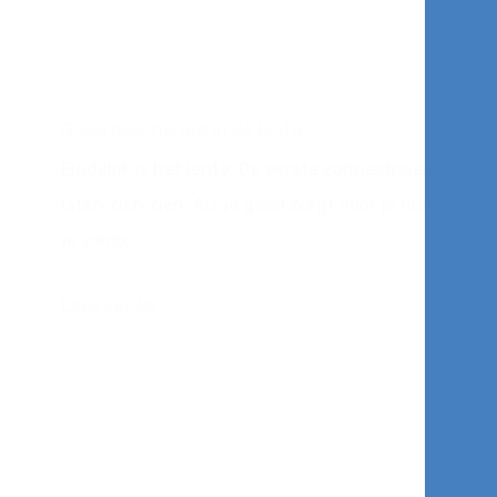
Goed beschermd in de lente
Eindelijk is het lente. De eerste zonnestralen
laten zich zien. Als je goed zorgt voor je huid, kun
je volop...
Lees verder