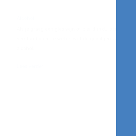
Alcohol
Als je graag een glas wijn of bier drinkt, is het
verstandig om te weten wat de gevolgen van
alcohol...
Lees verder