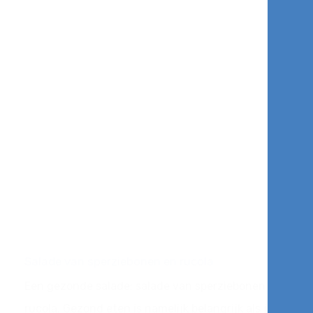
Salade van sperziebonen en rucola
Een gezonde salade: salade van sperziebonen en
rucola. Gezond eten is namelijk belangrijk als je