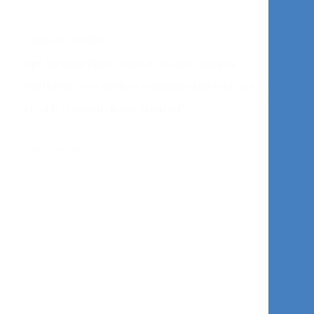
Caesar salade
Een lekkere frisse caesar salade, waar je
natuurlijk nog andere ingrediënten naar wens
kunt bijvoegen. Wees creatief!
Lees verder