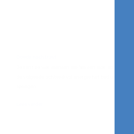
Goede nachtrust
Je kent ze wel; mensen die ‘als een blok’ slapen en
de volgende ochtend vol energie het bed uit
springen....
Lees verder