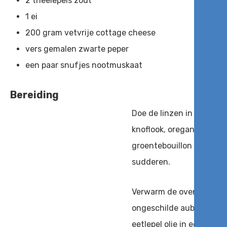
2 theelepels zout
1 ei
200 gram vetvrije cottage cheese
vers gemalen zwarte peper
een paar snufjes nootmuskaat
Bereiding
Doe de linzen in een pa
knoflook, oregano en no
groentebouillon en koke
sudderen.
Verwarm de oven voor op 
ongeschilde aubergines i
eetlepel olie in een koe