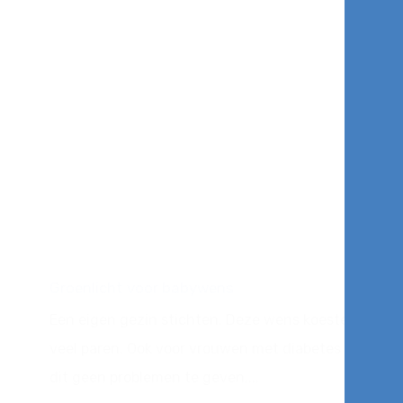
Groenlicht voor babywens
Een eigen gezin stichten. Deze wens koesteren
veel paren. Ook voor vrouwen met diabetes hoeft
dit geen problemen te geven,...