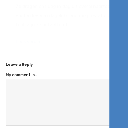
Ze dragen ons dag in dag uit overal naartoe. Onze
voeten leveren dagelijks enorme prestaties en
toch zijn ze ontzettend...
Lees verder
Leave a Reply
My comment is..