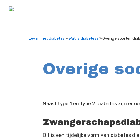
Leven met diabetes
»
Wat is diabetes?
»
Overige soorten dia
Overige so
Hit enter to search or ESC to close
Naast type 1 en type 2 diabetes zijn er o
Zwangerschapsdia
Dit is een tijdelijke vorm van diabetes 