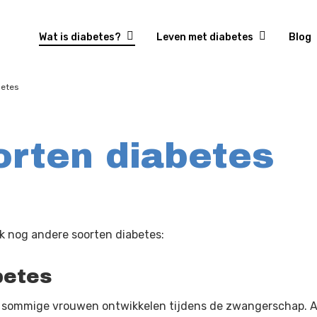
Wat is diabetes?
Leven met diabetes
Blog
betes
orten diabetes
ok nog andere soorten diabetes:
betes
die sommige vrouwen ontwikkelen tijdens de zwangerschap. A