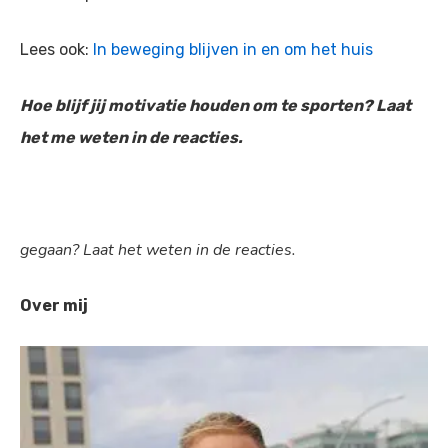
Lees ook:
In beweging blijven in en om het huis
Hoe blijf jij motivatie houden om te sporten? Laat
het me weten in de reacties.
gegaan? Laat het weten in de reacties.
Over mij
Wat is diabetes?
Leven met diabete
Type 1
Blog
Type 2
Voeding