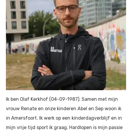
Overige soorten dia
Behandeling
Dieet/afvallen
Oorzaak en symptom
Sporten en bewegen
Recepten
Medicatie
Voorkomen
Diabetes en Zwange
FAQ
Insuline
Behandeling
Zelfmanagement
Voeding
Verzorging
Beweging
Werk
Leefstijl
Relatie
Autorijden
Ik ben Olaf Kerkhof (04-09-1987). Samen met mijn
vrouw Renate en onze kinderen Abel en Sep woon ik
Reizen
in Amersfoort. Ik werk op een kinderdagverblijf en in
mijn vrije tijd sport ik graag. Hardlopen is mijn passie